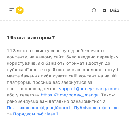
Вхід
1 Як стати автором ?
1.1 З метою захисту сервісу від небезпечного
контенту, на нашому сайті було введено перевірку
користувачів, які бажають отримати доступ до
публікації контенту. Якщо ви є автором контенту, і
маєте бажання публікувати свій контент на нашій
платформі, просимо вас звернутися за
електронною адресою:
support@honey-manga.com
або у телеграм
https://t.me/honey_manga
. Також
рекомендуємо вам детально ознайомитися з
Політикою конфіденційності
,
Публічною офертою
та
Порядком публікації