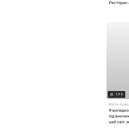
Ресторан 
1.9 K
Магія
-
Нове
Я випадко
під виклик
цей світ, м