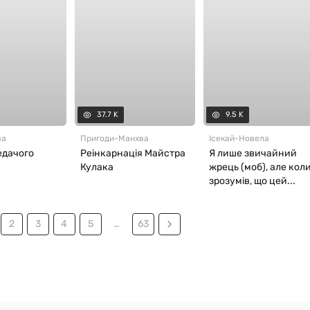
37.7 K
9.5 K
ва
Пригоди
-
Манхва
Ісекай
-
Новела
едачого
Реiнкарнацiя Майстра
Я лише звичайний
Кулака
жрець (моб), але кол
зрозумів, що цей...
2
3
4
5
…
63