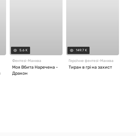
5.6 K
149.7 K
Фентезі
-
Манхва
Героїчне фентезі
-
Манхва
Моя Вбита Наречена -
Тиран в грі на захист
и
Дракон