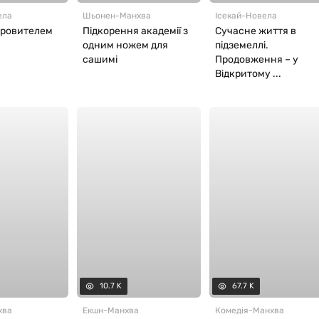
ела
Шьонен
-
Манхва
Ісекай
-
Новела
кровителем
Підкорення академії з
Сучасне життя в
одним ножем для
підземеллі.
сашимі
Продовження – у
Відкритому ...
10.7 K
67.7 K
хва
Екшн
-
Манхва
Комедія
-
Манхва