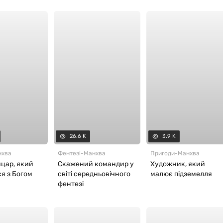
26.6 K
3.9 K
нхва
Фентезі
-
Манхва
Пригоди
-
Манхва
цар, який
Скажений командир у
Художник, який
я з Богом
світі середньовічного
малює підземелля
фентезі