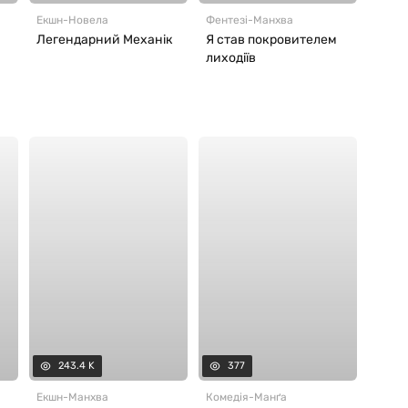
Екшн
-
Новела
Фентезі
-
Манхва
Легендарний Механік
Я став покровителем
лиходіїв
243.4 K
377
Екшн
-
Манхва
Комедія
-
Манґа