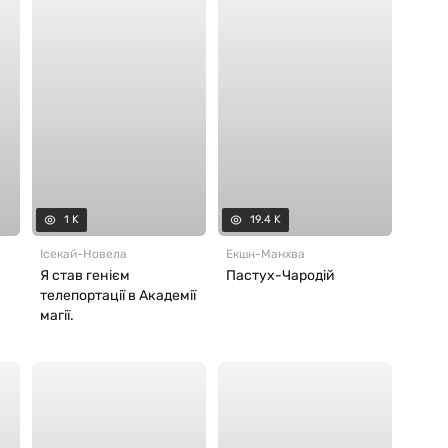
1 K
19.4 K
Ісекай
-
Новела
Екшн
-
Манхва
х
Я став генієм
Пастух-Чародій
телепортації в Академії
магії.