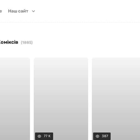
e
Наш сайт
Коміксів
(1885)
77 K
387