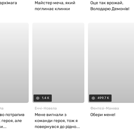
архімага
Майстер меча, який
Оце так врожай,
поглинає клинки
Володарю Демонів!
1.4 K
499.7 K
ла
Еччі
-
Новела
Фентезі
-
Манхва
во потрапив
Мене вигнали з
Обери мене!
 героя, але
команди героя, тож я
и...
повернувся до рідно...