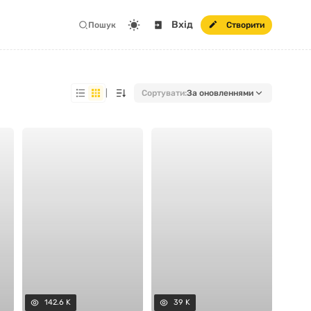
Вхід
Пошук
Створити
|
Сортувати:
За оновленнями
142.6 K
39 K