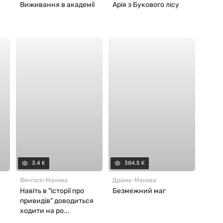
Виживання в академії
Арія з Букового лісу
3.4 K
384.5 K
Фентезі
-
Манхва
Драма
-
Манхва
Навіть в "історії про
Безмежний маг
привидів" доводиться
ходити на ро...