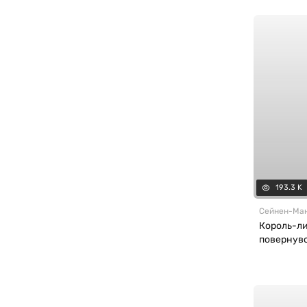
193.3 K
Сейнен
-
Ма
Король-ли
повернувс