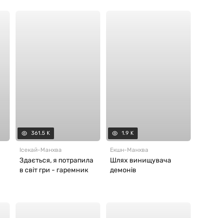
361.5 K
1.9 K
Ісекай
-
Манхва
Екшн
-
Манхва
Здається, я потрапила
Шлях винищувача
в світ гри - гаремник
демонів