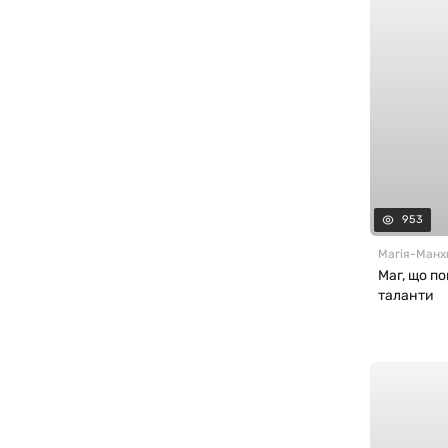
953
Магія
-
Манх
Маг, що п
таланти