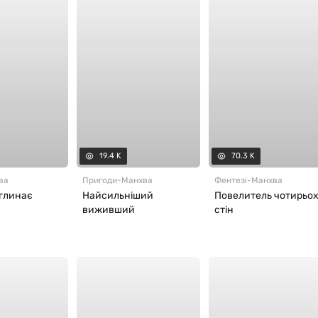
19.4 K
70.3 K
ва
Пригоди
-
Манхва
Фентезі
-
Манхва
оглинає
Найсильніший
Повелитель чотирьо
виживший
стін