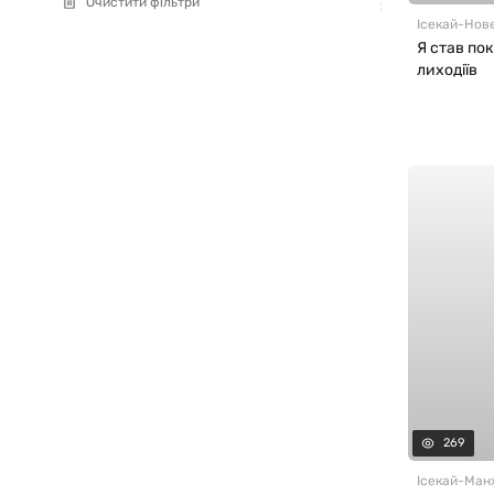
Очистити фільтри
Ісекай
-
Нов
Я став по
лиходіїв
269
Ісекай
-
Ман