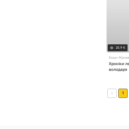
25.9 K
Екшн
-
Манх
Хроніки л
володаря
1