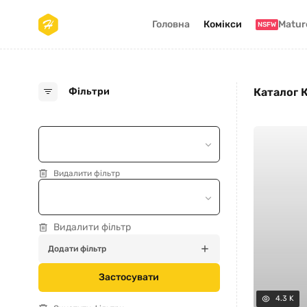
Головна
Комікси
Matur
NSFW
Каталог 
Фільтри
Видалити фільтр
Видалити фільтр
Додати фільтр
Застосувати
4.3 K